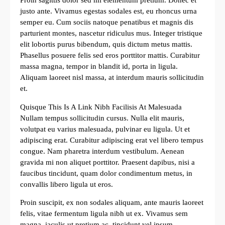
Proin sagittis dolor sed mi elementum pretium. Donec et
justo ante. Vivamus egestas sodales est, eu rhoncus urna
semper eu. Cum sociis natoque penatibus et magnis dis
parturient montes, nascetur ridiculus mus. Integer tristique
elit lobortis purus bibendum, quis dictum metus mattis.
Phasellus posuere felis sed eros porttitor mattis. Curabitur
massa magna, tempor in blandit id, porta in ligula.
Aliquam laoreet nisl massa, at interdum mauris sollicitudin
et.
Quisque This Is A Link Nibh Facilisis At Malesuada
Nullam tempus sollicitudin cursus. Nulla elit mauris,
volutpat eu varius malesuada, pulvinar eu ligula. Ut et
adipiscing erat. Curabitur adipiscing erat vel libero tempus
congue. Nam pharetra interdum vestibulum. Aenean
gravida mi non aliquet porttitor. Praesent dapibus, nisi a
faucibus tincidunt, quam dolor condimentum metus, in
convallis libero ligula ut eros.
Proin suscipit, ex non sodales aliquam, ante mauris laoreet
felis, vitae fermentum ligula nibh ut ex. Vivamus sem
magna, iaculis ut pretium ac, tincidunt vel ipsum.