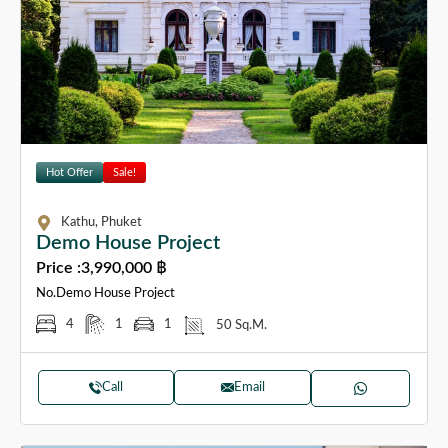
Hot Offer
Sale!
Kathu, Phuket
Demo House Project
Price :
3,990,000 ฿
No.Demo House Project
4
1
1
50 Sq.M.
Call
Email