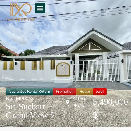
Guarantee Rental Return
Promotion
House
Sale!
No. IMP0053
Kathu,
5,490,000
Sri Suchart
Phuket
฿
Grand View 2