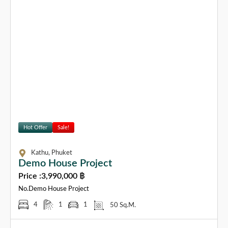
Hot Offer
Sale!
Kathu, Phuket
Demo House Project
Price :
3,990,000 ฿
No.Demo House Project
4
1
1
50 Sq.M.