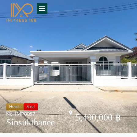
House
Sale!
No. IMP0057
5,490,000 ฿
Sinsukthanee