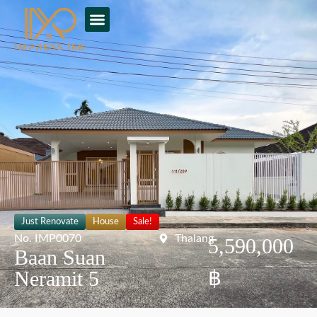
Just Renovate
House
Sale!
No. IMP0070
Thalang
5,590,000
Baan Suan
฿
Neramit 5