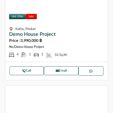
Hot Offer
Sale!
Kathu, Phuket
Demo House Project
Price :
3,990,000 ฿
No.Demo House Project
4
1
1
50 Sq.M.
Call
Email